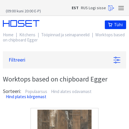
EST
RUS
Logi sisse
(09:00 kuni 20:00 E-P)
Hoset
Tühi
Home
|
Kitchens
|
Tööpinnad ja seinapaneelid
|
Worktops based
on chipboard Egger
Filtreeri
Worktops based on chipboard Egger
Sorteeri:
Populaarsus
Hind alates odavamast
Hind plates kõrgemast