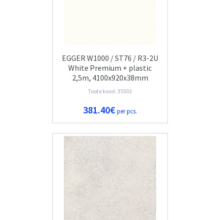
EGGER W1000 / ST76 / R3-2U
White Premium + plastic
2,5m, 4100x920x38mm
Toote kood: 35501
381.40€
per pcs.