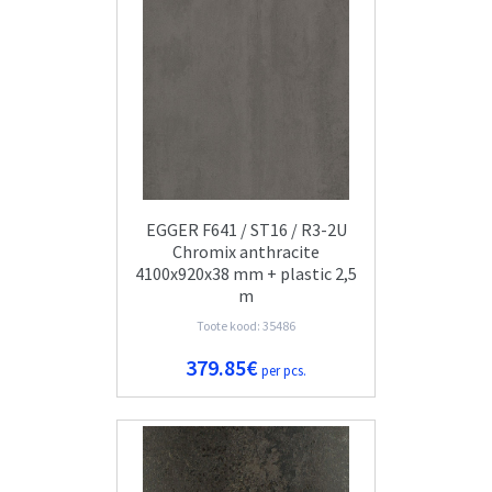
EGGER F641 / ST16 / R3-2U
Chromix anthracite
4100x920x38 mm + plastic 2,5
m
Toote kood: 35486
379.85€
per pcs.