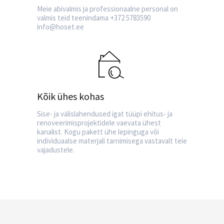
Meie abivalmis ja professionaalne personal on
valmis teid teenindama +372 5783590
info@hoset.ee
Kõik ühes kohas
Sise- ja välislahendused igat tüüpi ehitus- ja
renoveerimisprojektidele vaevata ühest
kanalist. Kogu pakett ühe lepinguga või
individuaalse materjali tarnimisega vastavalt teie
vajadustele.