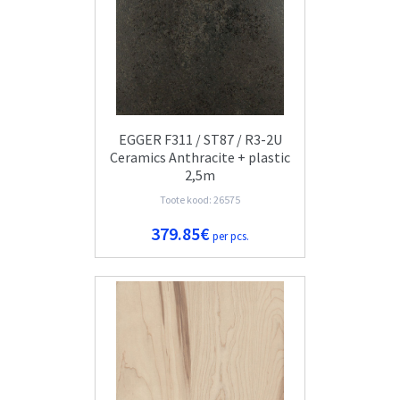
EGGER F311 / ST87 / R3-2U
Ceramics Anthracite + plastic
2,5m
Toote kood: 26575
379.85€
per pcs.