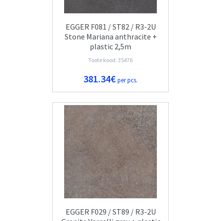
EGGER F081 / ST82 / R3-2U
Stone Mariana anthracite +
plastic 2,5m
Toote kood: 35476
381.34€
per pcs.
EGGER F029 / ST89 / R3-2U