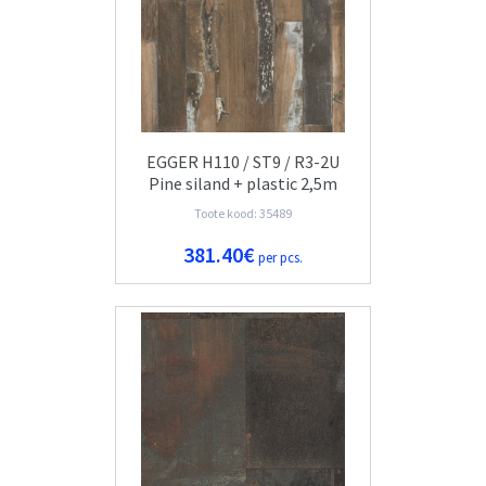
EGGER H110 / ST9 / R3-2U
Pine siland + plastic 2,5m
Toote kood: 35489
381.40€
per pcs.