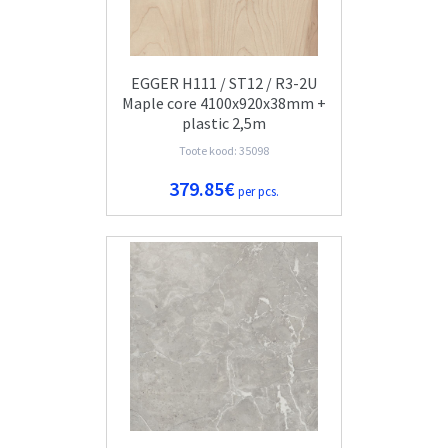
EGGER H111 / ST12 / R3-2U
Maple core 4100x920x38mm +
plastic 2,5m
Toote kood: 35098
379.85€
per pcs.