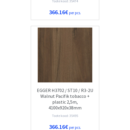
Toote kood: 35474
366.16€
per pcs.
EGGER H3702 / ST10 / R3-2U
Walnut Pacifik tobacco +
plastic 2,5m,
4100x920x38mm
Toote kood: 35495
366.16€
per pcs.