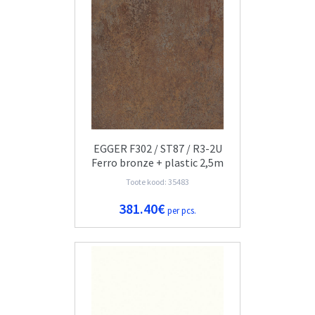
EGGER F302 / ST87 / R3-2U
Ferro bronze + plastic 2,5m
Toote kood: 35483
381.40€
per pcs.