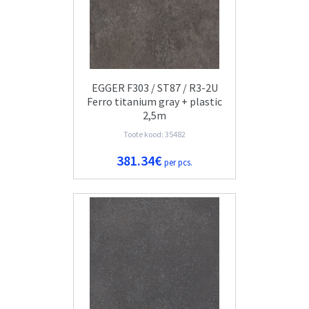
EGGER F303 / ST87 / R3-2U
Ferro titanium gray + plastic
2,5m
Toote kood: 35482
381.34€
per pcs.