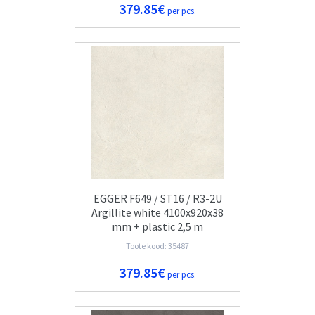
379.85€
per pcs.
EGGER F649 / ST16 / R3-2U
Argillite white 4100x920x38
mm + plastic 2,5 m
Toote kood: 35487
379.85€
per pcs.