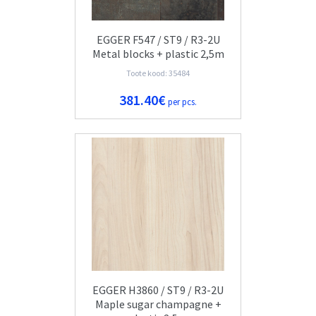
EGGER F547 / ST9 / R3-2U
Metal blocks + plastic 2,5m
Toote kood: 35484
381.40€
per pcs.
EGGER H3860 / ST9 / R3-2U
Maple sugar champagne +