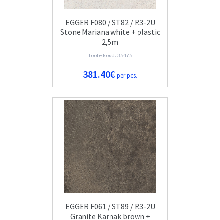
EGGER F080 / ST82 / R3-2U
Stone Mariana white + plastic
2,5m
Toote kood: 35475
381.40€
per pcs.
EGGER F061 / ST89 / R3-2U
Granite Karnak brown +