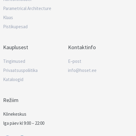
Parametrical Architecture
Klaas
Pistikupesad
Kauplusest
Kontaktinfo
Tingimused
E–post
Privaatsuspoliitika
info@hoset.ee
Kataloogid
Režiim
Kõnekeskus
Iga päev kl 9:00 – 22:00