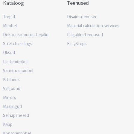
Kataloog
Teenused
Trepid
Disain teenused
Mööbel
Material calculation services
Dekoratsiooni materjalid
Paigaldusteenused
Stretch ceilings
EasySteps
Uksed
Lastemööbel
Vannitoamööbel
Kitchens
Valgustid
Mirrors
Maalingud
Seinapaneelid
Kapp
Kontorimööbel