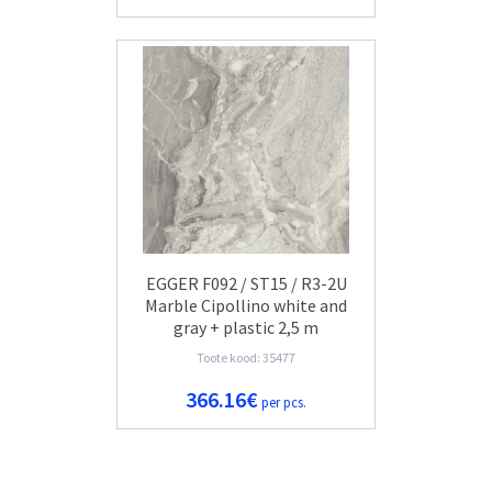
EGGER F092 / ST15 / R3-2U
Marble Cipollino white and
gray + plastic 2,5 m
Toote kood: 35477
366.16€
per pcs.