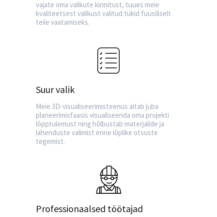
vajate oma valikute kinnitust, tuues meie
kvaliteetsest valikust valitud tükid füüsiliselt
teile vaatamiseks.
Suur valik
Meie 3D-visualiseerimisteenus aitab juba
planeerimisfaasis visualiseerida oma projekti
lõpptulemust ning hõlbustab materjalide ja
lahenduste valimist enne lõplike otsuste
tegemist.
Professionaalsed töötajad