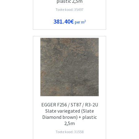
plastic 2,5m
Toote kood: 35497
381.40€
2
per m
EGGER F256 / ST87 / R3-2U
Slate variegated (Slate
Diamond brown) + plastic
2,5m
Toote kood: 31558