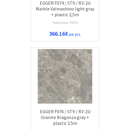
EGGER F074 / ST9 / R3-2U
Marble Valmashino light gray
+ plastic 2,5m
Toote kood: 35473
366.16€
per pcs.
EGGER F076 / ST9 / R3-2U
Granite Braganza gray +
plastic 2.5m