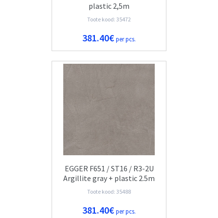
plastic 2,5m
Toote kood: 35472
381.40€
per pcs.
EGGER F651 / ST16 / R3-2U
Argillite gray + plastic 2.5m
Toote kood: 35488
381.40€
per pcs.