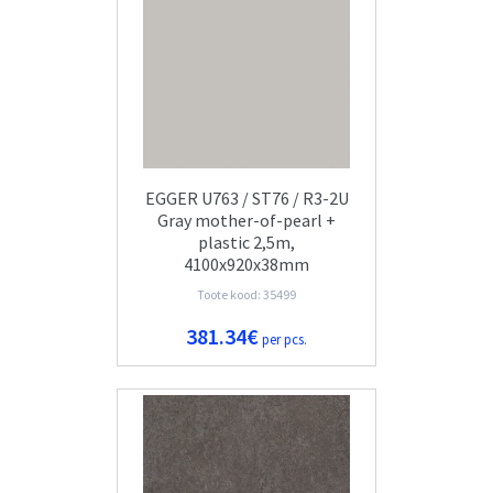
EGGER U763 / ST76 / R3-2U
Gray mother-of-pearl +
plastic 2,5m,
4100x920x38mm
Toote kood: 35499
381.34€
per pcs.