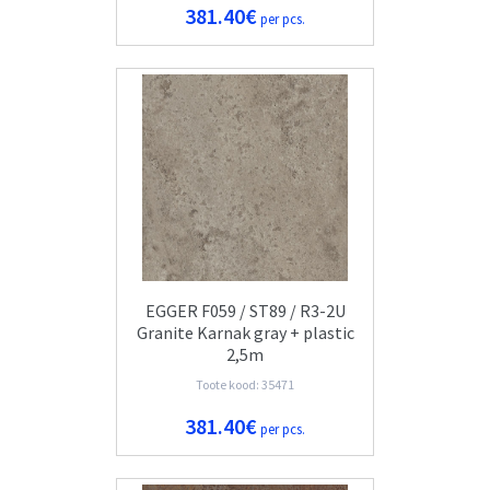
381.40€
per pcs.
EGGER F059 / ST89 / R3-2U
Granite Karnak gray + plastic
2,5m
Toote kood: 35471
381.40€
per pcs.