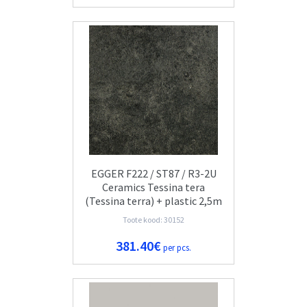
EGGER F222 / ST87 / R3-2U
Ceramics Tessina tera
(Tessina terra) + plastic 2,5m
Toote kood: 30152
381.40€
per pcs.