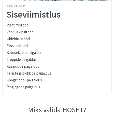
TEENUSED
Siseviimistlus
Plaatimistööd
Värvi-ja kipsitööd
Üldehitustööd
Fassaaditööd
Katusekatte paigaldus
Treppide paigaldus
Käsipuude paigaldus
Telliste ja plokkide paigaldus
Köögimööbli paigaldus
Pinglagede paigaldus
Miks valida HOSET?