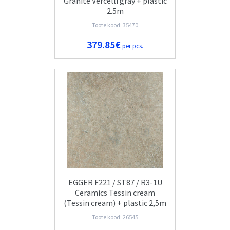
Granite Vercelli gray + plastic
2.5m
Toote kood: 35470
379.85€
per pcs.
EGGER F221 / ST87 / R3-1U
Ceramics Tessin cream
(Tessin cream) + plastic 2,5m
Toote kood: 26545