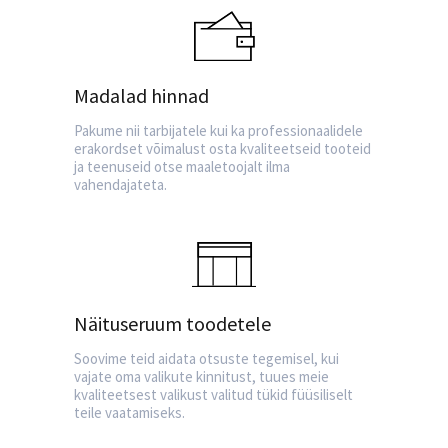
Madalad hinnad
Pakume nii tarbijatele kui ka professionaalidele
erakordset võimalust osta kvaliteetseid tooteid
ja teenuseid otse maaletoojalt ilma
vahendajateta.
Näituseruum toodetele
Soovime teid aidata otsuste tegemisel, kui
vajate oma valikute kinnitust, tuues meie
kvaliteetsest valikust valitud tükid füüsiliselt
teile vaatamiseks.