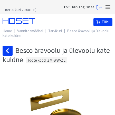
EST
RUS
Logi sisse
(09:00 kuni 20:00 E-P)
Hoset
Tühi
Home
|
Vannitoamööbel
|
Tarvikud
|
Besco äravoolu ja ülevoolu
kate kuldne
Besco äravoolu ja ülevoolu kate
kuldne
Toote kood: ZM-WW-ZL