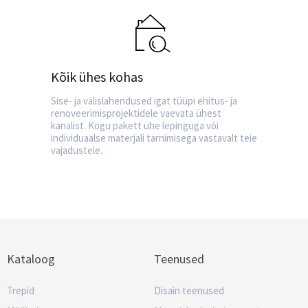
Kõik ühes kohas
Sise- ja välislahendused igat tüüpi ehitus- ja
renoveerimisprojektidele vaevata ühest
kanalist. Kogu pakett ühe lepinguga või
individuaalse materjali tarnimisega vastavalt teie
vajadustele.
Kataloog
Teenused
Trepid
Disain teenused