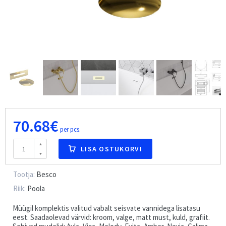
70.68€
per pcs.
LISA OSTUKORVI
Tootja:
Besco
Riik:
Poola
Müügil komplektis valitud vabalt seisvate vannidega lisatasu
eest. Saadaolevad värvid: kroom, valge, matt must, kuld, grafiit.