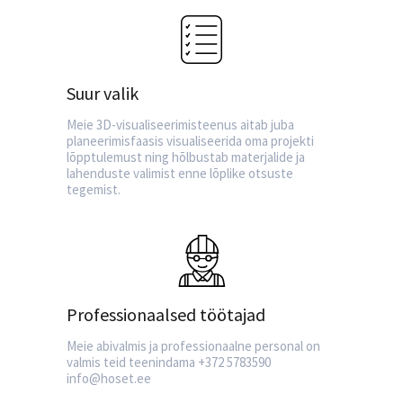
Suur valik
Meie 3D-visualiseerimisteenus aitab juba
planeerimisfaasis visualiseerida oma projekti
lõpptulemust ning hõlbustab materjalide ja
lahenduste valimist enne lõplike otsuste
tegemist.
Professionaalsed töötajad
Meie abivalmis ja professionaalne personal on
valmis teid teenindama +372 5783590
info@hoset.ee