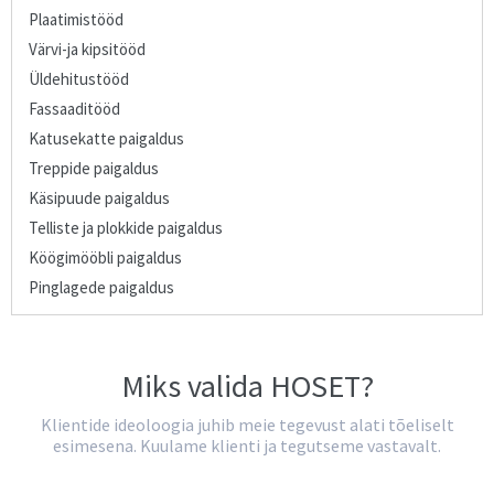
Plaatimistööd
Värvi-ja kipsitööd
Üldehitustööd
Fassaaditööd
Katusekatte paigaldus
Treppide paigaldus
Käsipuude paigaldus
Telliste ja plokkide paigaldus
Köögimööbli paigaldus
Pinglagede paigaldus
Miks valida HOSET?
Klientide ideoloogia juhib meie tegevust alati tõeliselt
esimesena. Kuulame klienti ja tegutseme vastavalt.