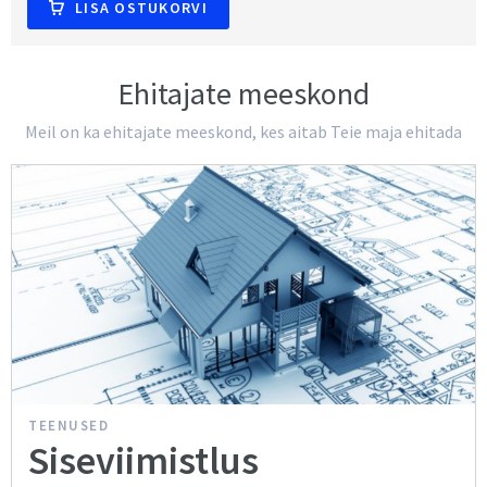
LISA OSTUKORVI
Ehitajate meeskond
Meil on ka ehitajate meeskond, kes aitab Teie maja ehitada
TEENUSED
Siseviimistlus