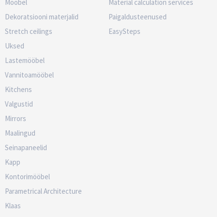
Mööbel
Material calculation services
Dekoratsiooni materjalid
Paigaldusteenused
Stretch ceilings
EasySteps
Uksed
Lastemööbel
Vannitoamööbel
Kitchens
Valgustid
Mirrors
Maalingud
Seinapaneelid
Kapp
Kontorimööbel
Parametrical Architecture
Klaas