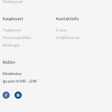
Pistikupesad
Kauplusest
Kontaktinfo
Tingimused
E–post
Privaatsuspoliitika
info@hoset.ee
Kataloogid
Režiim
Kõnekeskus
Iga päev kl 9:00 – 22:00