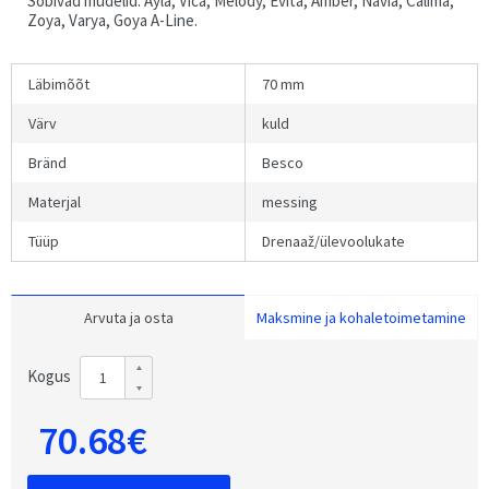
Sobivad mudelid: Ayla, Vica, Melody, Evita, Amber, Navia, Calima,
Zoya, Varya, Goya A-Line.
Läbimõõt
70 mm
Värv
kuld
Bränd
Besco
Materjal
messing
Tüüp
Drenaaž/ülevoolukate
Arvuta ja osta
Maksmine ja kohaletoimetamine
Kogus
70.68€