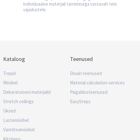
individuaalse materjali tarnimisega vastavalt teie
vajadustele.
Kataloog
Teenused
Trepid
Disain teenused
Mööbel
Material calculation services
Dekoratsiooni materjalid
Paigaldusteenused
Stretch ceilings
EasySteps
Uksed
Lastemööbel
Vannitoamööbel
Kitchens