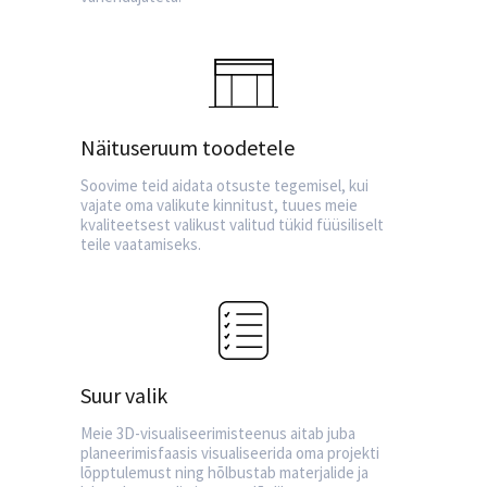
Näituseruum toodetele
Soovime teid aidata otsuste tegemisel, kui
vajate oma valikute kinnitust, tuues meie
kvaliteetsest valikust valitud tükid füüsiliselt
teile vaatamiseks.
Suur valik
Meie 3D-visualiseerimisteenus aitab juba
planeerimisfaasis visualiseerida oma projekti
lõpptulemust ning hõlbustab materjalide ja