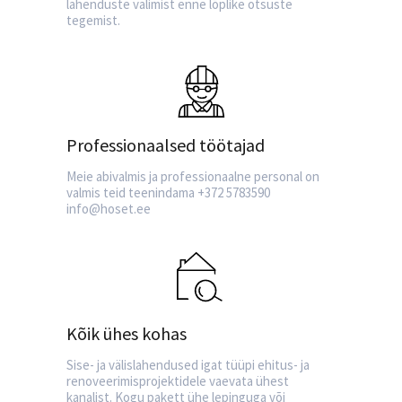
lahenduste valimist enne lõplike otsuste
tegemist.
Professionaalsed töötajad
Meie abivalmis ja professionaalne personal on
valmis teid teenindama +372 5783590
info@hoset.ee
Kõik ühes kohas
Sise- ja välislahendused igat tüüpi ehitus- ja
renoveerimisprojektidele vaevata ühest
kanalist. Kogu pakett ühe lepinguga või