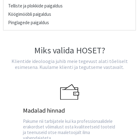
Telliste ja plokkide paigaldus
Köögimööbli paigaldus
Pinglagede paigaldus
Miks valida HOSET?
Klientide ideoloogia juhib meie tegevust alati tõeliselt
esimesena. Kuulame klienti ja tegutseme vastavalt.
Madalad hinnad
Pakume nii tarbijatele kui ka professionaalidele
erakordset võimalust osta kvaliteetseid tooteid
ja teenuseid otse maaletoojalt ilma
vahendajateta.