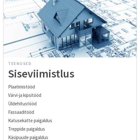
TEENUSED
Siseviimistlus
Plaatimistööd
Värvi-ja kipsitööd
Üldehitustööd
Fassaaditööd
Katusekatte paigaldus
Treppide paigaldus
Käsipuude paigaldus