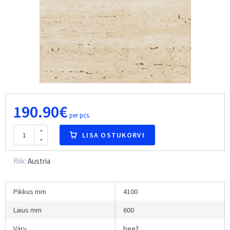
190.90€
per pcs.
LISA OSTUKORVI
Riik:
Austria
Pikkus mm
4100
Laius mm
600
Värv
beež