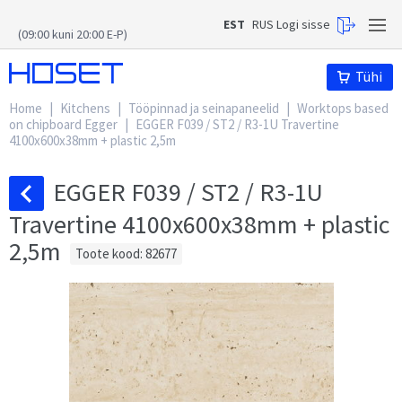
EST
RUS
Logi sisse
(09:00 kuni 20:00 E-P)
Hoset
Tühi
Home
|
Kitchens
|
Tööpinnad ja seinapaneelid
|
Worktops based
on chipboard Egger
|
EGGER F039 / ST2 / R3-1U Travertine
4100x600x38mm + plastic 2,5m
EGGER F039 / ST2 / R3-1U
Travertine 4100x600x38mm + plastic
2,5m
Toote kood: 82677