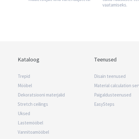
vaatamiseks.
Kataloog
Teenused
Trepid
Disain teenused
Mööbel
Material calculation ser
Dekoratsiooni materjalid
Paigaldusteenused
Stretch ceilings
EasySteps
Uksed
Lastemööbel
Vannitoamööbel