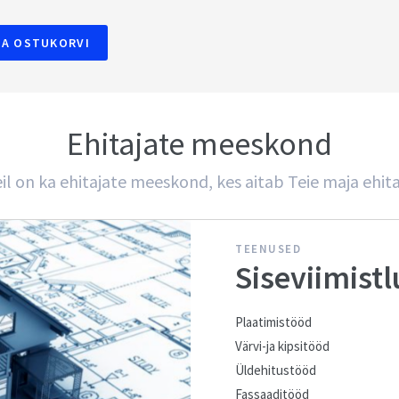
SA OSTUKORVI
Ehitajate meeskond
il on ka ehitajate meeskond, kes aitab Teie maja ehit
TEENUSED
Siseviimistl
Plaatimistööd
Värvi-ja kipsitööd
Üldehitustööd
Fassaaditööd