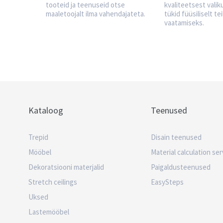
tooteid ja teenuseid otse
kvaliteetsest valik
maaletoojalt ilma vahendajateta.
tükid füüsiliselt tei
vaatamiseks.
Kataloog
Teenused
Trepid
Disain teenused
Mööbel
Material calculation ser
Dekoratsiooni materjalid
Paigaldusteenused
Stretch ceilings
EasySteps
Uksed
Lastemööbel