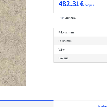
482.31€
per pcs.
Riik:
Austria
Pikkus mm
Laius mm
Värv
Paksus
Maks