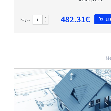
482.31€
Kogus
LI
Me