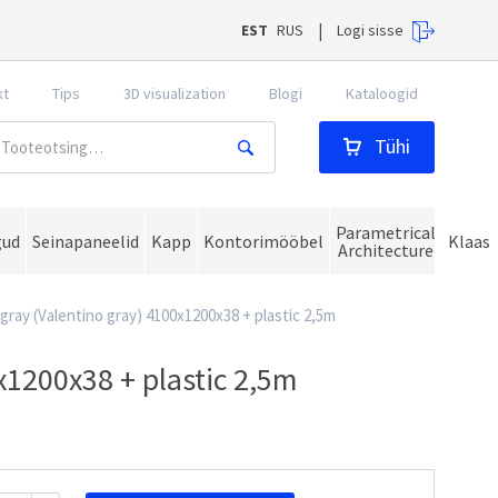
EST
RUS
Logi sisse
|
kt
Tips
3D visualization
Blogi
Kataloogid
Tühi
Parametrical
gud
Seinapaneelid
Kapp
Kontorimööbel
Klaas
Architecture
gray (Valentino gray) 4100x1200x38 + plastic 2,5m
x1200x38 + plastic 2,5m