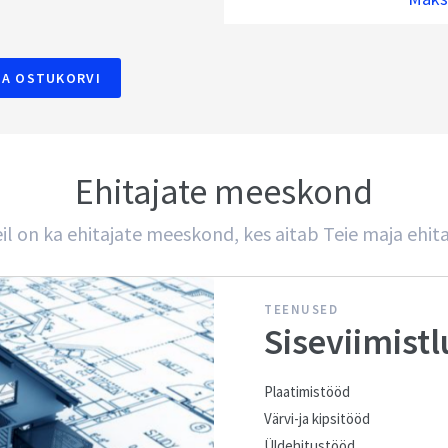
SA OSTUKORVI
Ehitajate meeskond
il on ka ehitajate meeskond, kes aitab Teie maja ehit
TEENUSED
Siseviimistl
Plaatimistööd
Värvi-ja kipsitööd
Üldehitustööd