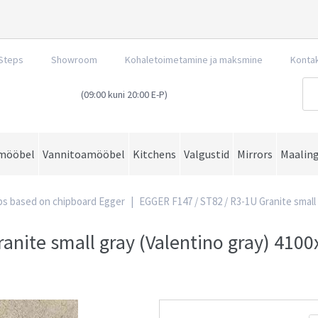
Steps
Showroom
Kohaletoimetamine ja maksmine
Konta
(09:00 kuni 20:00 E-P)
mööbel
Vannitoamööbel
Kitchens
Valgustid
Mirrors
Maalin
s based on chipboard Egger
|
EGGER F147 / ST82 / R3-1U Granite small 
anite small gray (Valentino gray) 4100