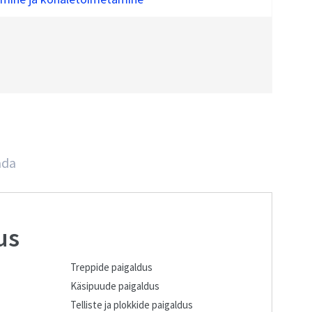
ada
us
Treppide paigaldus
Käsipuude paigaldus
Telliste ja plokkide paigaldus