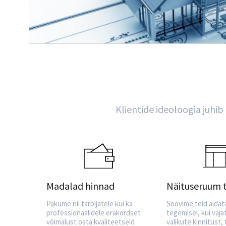
Klientide ideoloogia juhib
Madalad hinnad
Näituseruum 
Pakume nii tarbijatele kui ka
Soovime teid aidat
professionaalidele erakordset
tegemisel, kui vaj
võimalust osta kvaliteetseid
valikute kinnitust,