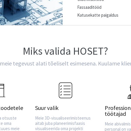
Fassaaditööd
Katusekatte paigaldus
Miks valida HOSET?
 meie tegevust alati tõeliselt esimesena. Kuulame klie
toodetele
Suur valik
Profession
töötajad
a otsuste
Meie 3D-visualiseerimisteenus
ate oma
aitab juba planeerimisfaasis
Meie abivalmis
 tuues meie
visualiseerida oma projekti
personal on va