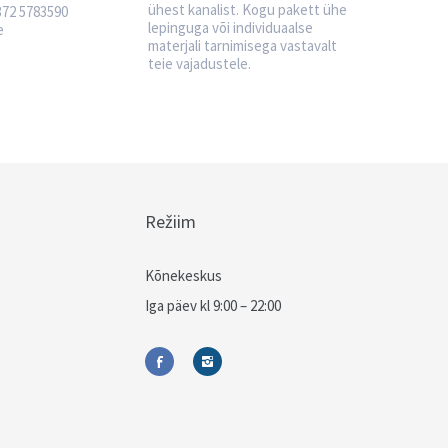
ühest kanalist. Kogu pakett ühe
72 5783590
lepinguga või individuaalse
e
materjali tarnimisega vastavalt
teie vajadustele.
Režiim
Kõnekeskus
Iga päev kl 9:00 – 22:00