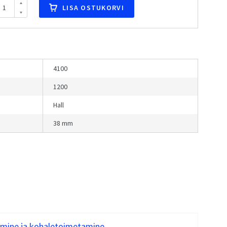
LISA OSTUKORVI
4100
1200
Hall
38 mm
mine ja kohaletoimetamine