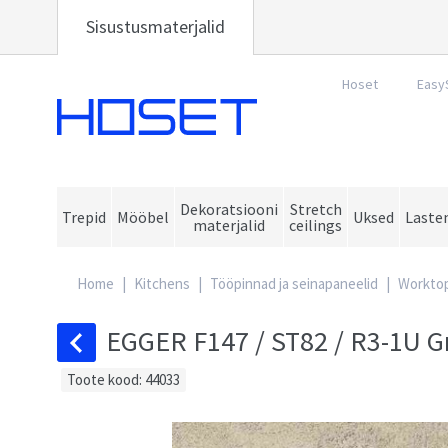
Sisustusmaterjalid
Hoset
Easy
Hoset
Dekoratsiooni
Stretch
Trepid
Mööbel
Uksed
Laste
materjalid
ceilings
Home
|
Kitchens
|
Tööpinnad ja seinapaneelid
|
Worktop
EGGER F147 / ST82 / R3-1U Gr
Toote kood: 44033