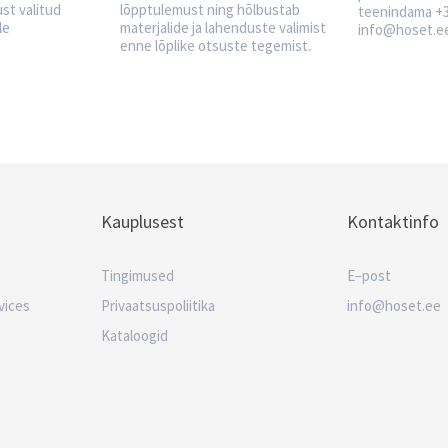
ust valitud
lõpptulemust ning hõlbustab
teenindama +3
le
materjalide ja lahenduste valimist
info@hoset.e
enne lõplike otsuste tegemist.
Kauplusest
Kontaktinfo
Tingimused
E–post
vices
Privaatsuspoliitika
info@hoset.ee
Kataloogid