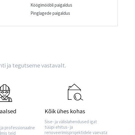
Köögimööbli paigaldus
Pinglagede paigaldus
nti ja tegutseme vastavalt.
aalsed
Kõik ühes kohas
Sise- ja välislahendused igat
tüüpi ehitus- ja
 ja professionaalne
renoveerimisprojektidele vaevata
lmis teid