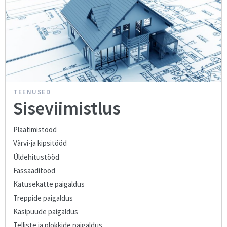
TEENUSED
Siseviimistlus
Plaatimistööd
Värvi-ja kipsitööd
Üldehitustööd
Fassaaditööd
Katusekatte paigaldus
Treppide paigaldus
Käsipuude paigaldus
Telliste ja plokkide paigaldus