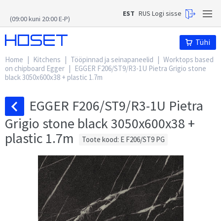
EST
RUS
Logi sisse
(09:00 kuni 20:00 E-P)
Hoset
Tühi
Home
|
Kitchens
|
Tööpinnad ja seinapaneelid
|
Worktops based
on chipboard Egger
|
EGGER F206/ST9/R3-1U Pietra Grigio stone
black 3050x600x38 + plastic 1.7m
EGGER F206/ST9/R3-1U Pietra
Grigio stone black 3050x600x38 +
plastic 1.7m
Toote kood: E F206/ST9 PG