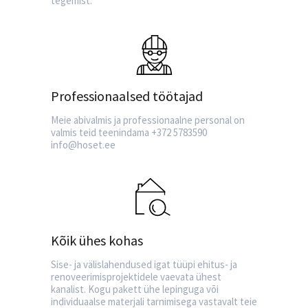
tegemist.
Professionaalsed töötajad
Meie abivalmis ja professionaalne personal on
valmis teid teenindama +372 5783590
info@hoset.ee
Kõik ühes kohas
Sise- ja välislahendused igat tüüpi ehitus- ja
renoveerimisprojektidele vaevata ühest
kanalist. Kogu pakett ühe lepinguga või
individuaalse materjali tarnimisega vastavalt teie