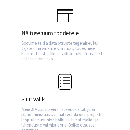
Näituseruum toodetele
Soovime teid aidata otsuste tegemisel, kui
vajate oma valikute kinnitust, tuues meie
kvaliteetsest valikust valitud tükid füüsiliselt
teile vaatamiseks.
Suur valik
Meie 3D-visualiseerimisteenus aitab juba
planeerimisfaasis visualiseerida oma projekti
lõpptulemust ning hõlbustab materjalide ja
lahenduste valimist enne lõplike otsuste