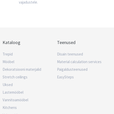
vajadustele.
Kataloog
Teenused
Trepid
Disain teenused
Mööbel
Material calculation services
Dekoratsiooni materjalid
Paigaldusteenused
Stretch ceilings
EasySteps
Uksed
Lastemööbel
Vannitoamööbel
Kitchens