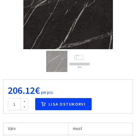
206.12€
per pcs.
LISA OSTUKORVI
Värv
must