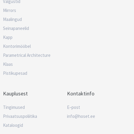
Valgustid
Mirrors
Maalingud
Seinapaneelid
Kapp
Kontorimööbel
Parametrical Architecture
Klaas
Pistikupesad
Kauplusest
Kontaktinfo
Tingimused
E–post
Privaatsuspoliitika
info@hoset.ee
Kataloogid