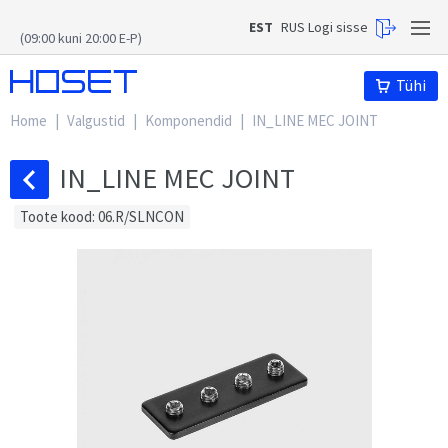
EST
RUS
Logi sisse
(09:00 kuni 20:00 E-P)
Hoset
Tühi
Home
|
Valgustid
|
Komponendid
|
IN_LINE MEC JOINT
IN_LINE MEC JOINT
Toote kood: 06.R/SLNCON