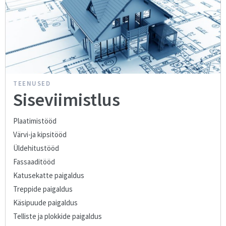
TEENUSED
Siseviimistlus
Plaatimistööd
Värvi-ja kipsitööd
Üldehitustööd
Fassaaditööd
Katusekatte paigaldus
Treppide paigaldus
Käsipuude paigaldus
Telliste ja plokkide paigaldus