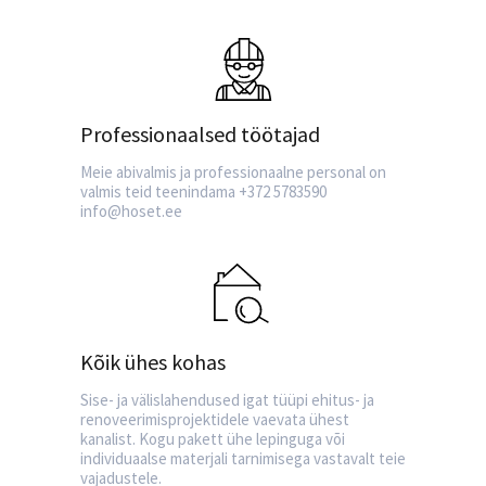
Professionaalsed töötajad
Meie abivalmis ja professionaalne personal on
valmis teid teenindama +372 5783590
info@hoset.ee
Kõik ühes kohas
Sise- ja välislahendused igat tüüpi ehitus- ja
renoveerimisprojektidele vaevata ühest
kanalist. Kogu pakett ühe lepinguga või
individuaalse materjali tarnimisega vastavalt teie
vajadustele.