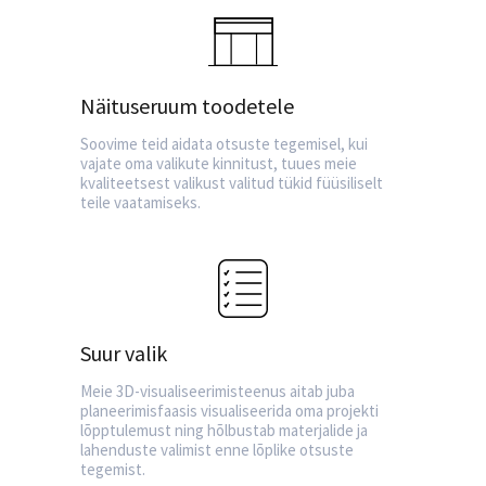
Näituseruum toodetele
Soovime teid aidata otsuste tegemisel, kui
vajate oma valikute kinnitust, tuues meie
kvaliteetsest valikust valitud tükid füüsiliselt
teile vaatamiseks.
Suur valik
Meie 3D-visualiseerimisteenus aitab juba
planeerimisfaasis visualiseerida oma projekti
lõpptulemust ning hõlbustab materjalide ja
lahenduste valimist enne lõplike otsuste
tegemist.