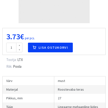
3.73€
per pcs.
LISA OSTUKORVI
Tootja:
LTX
Riik:
Poola
Värv
must
Materjal
Roostevaba teras
Pikkus, mm
27
Tüüp
Lineaarne mehaaniline liides