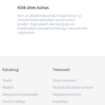
Kõik ühes kohas
Sise- ja välislahendused igat tüüpi ehitus- ja
renoveerimisprojektidele vaevata ühest
kanalist. Kogu pakett ühe lepinguga või
individuaalse materjali tarnimisega vastavalt teie
vajadustele.
Kataloog
Teenused
Trepid
Disain teenused
Mööbel
Material calculation services
Dekoratsiooni materjalid
Paigaldusteenused
Stretch ceilings
EasySteps