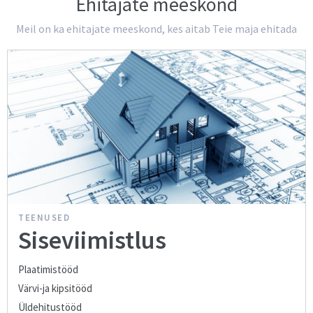
Ehitajate meeskond
Meil on ka ehitajate meeskond, kes aitab Teie maja ehitada
TEENUSED
Siseviimistlus
Plaatimistööd
Värvi-ja kipsitööd
Üldehitustööd