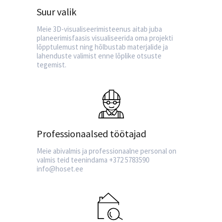
Suur valik
Meie 3D-visualiseerimisteenus aitab juba
planeerimisfaasis visualiseerida oma projekti
lõpptulemust ning hõlbustab materjalide ja
lahenduste valimist enne lõplike otsuste
tegemist.
Professionaalsed töötajad
Meie abivalmis ja professionaalne personal on
valmis teid teenindama +372 5783590
info@hoset.ee