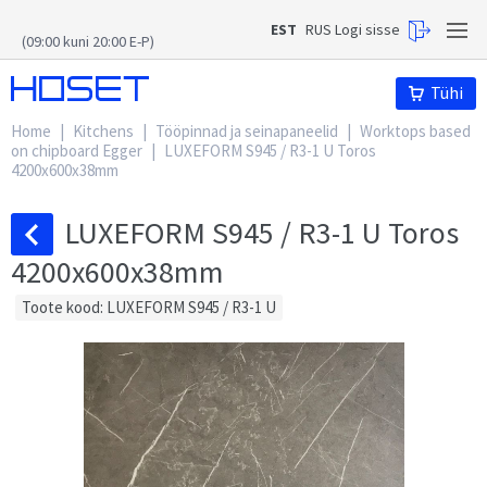
EST
RUS
Logi sisse
(09:00 kuni 20:00 E-P)
Hoset
Tühi
Home
|
Kitchens
|
Tööpinnad ja seinapaneelid
|
Worktops based
on chipboard Egger
|
LUXEFORM S945 / R3-1 U Toros
4200x600x38mm
LUXEFORM S945 / R3-1 U Toros
4200x600x38mm
Toote kood: LUXEFORM S945 / R3-1 U