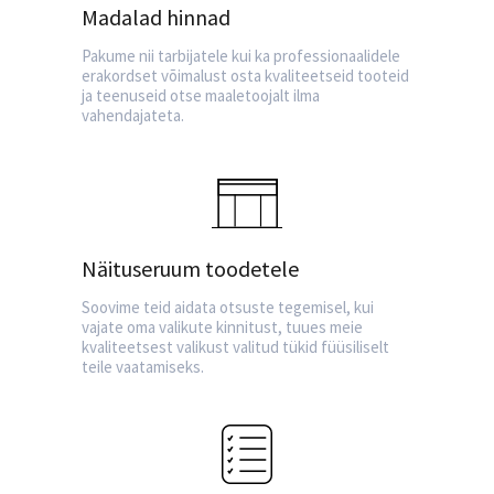
Madalad hinnad
Pakume nii tarbijatele kui ka professionaalidele
erakordset võimalust osta kvaliteetseid tooteid
ja teenuseid otse maaletoojalt ilma
vahendajateta.
Näituseruum toodetele
Soovime teid aidata otsuste tegemisel, kui
vajate oma valikute kinnitust, tuues meie
kvaliteetsest valikust valitud tükid füüsiliselt
teile vaatamiseks.