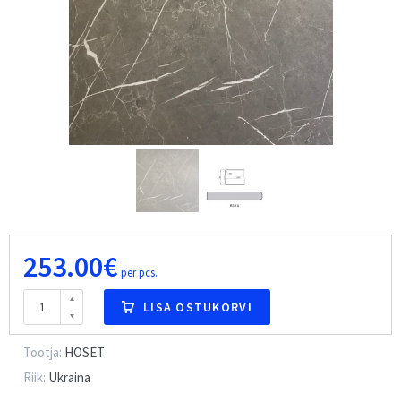
253.00€
per pcs.
LISA OSTUKORVI
Tootja:
HOSET
Riik:
Ukraina