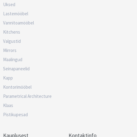
Uksed
Lastemööbel
Vannitoamööbel
Kitchens
Valgustid
Mirrors
Maalingud
Seinapaneelid
Kapp
Kontorimööbel
Parametrical Architecture
Klaas
Pistikupesad
Kauplusest
Kontaktinfo