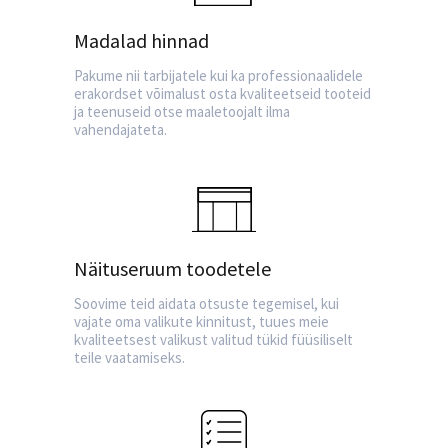
Madalad hinnad
Pakume nii tarbijatele kui ka professionaalidele
erakordset võimalust osta kvaliteetseid tooteid
ja teenuseid otse maaletoojalt ilma
vahendajateta.
Näituseruum toodetele
Soovime teid aidata otsuste tegemisel, kui
vajate oma valikute kinnitust, tuues meie
kvaliteetsest valikust valitud tükid füüsiliselt
teile vaatamiseks.