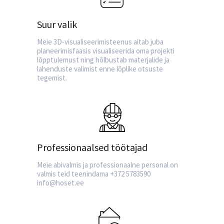
Suur valik
Meie 3D-visualiseerimisteenus aitab juba
planeerimisfaasis visualiseerida oma projekti
lõpptulemust ning hõlbustab materjalide ja
lahenduste valimist enne lõplike otsuste
tegemist.
Professionaalsed töötajad
Meie abivalmis ja professionaalne personal on
valmis teid teenindama +372 5783590
info@hoset.ee