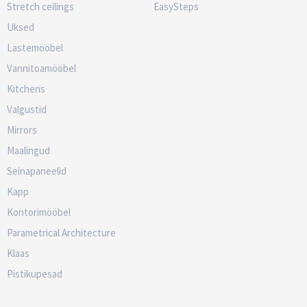
Stretch ceilings
EasySteps
Uksed
Lastemööbel
Vannitoamööbel
Kitchens
Valgustid
Mirrors
Maalingud
Seinapaneelid
Kapp
Kontorimööbel
Parametrical Architecture
Klaas
Pistikupesad