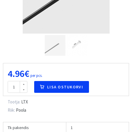
4.96€
per pcs.
LISA OSTUKORVI
Tootja:
LTX
Riik:
Poola
Tk pakendis
1