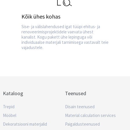
Kõik ühes kohas
Sise- ja välislahendused igat tüüpi ehitus- ja
renoveerimisprojektidele vaevata ühest
kanalist. Kogu pakett ühe lepinguga või
individuaalse materjali tarnimisega vastavalt teie
vajadustele.
Kataloog
Teenused
Trepid
Disain teenused
Mööbel
Material calculation services
Dekoratsiooni materjalid
Paigaldusteenused