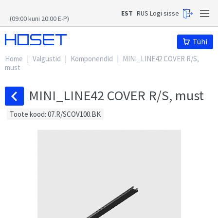
EST
RUS
Logi sisse
(09:00 kuni 20:00 E-P)
Hoset
Tühi
Home
|
Valgustid
|
Komponendid
|
MINI_LINE42 COVER R/S,
must
MINI_LINE42 COVER R/S, must
Toote kood: 07.R/SCOV100.BK