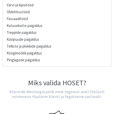
Värvi-ja kipsitööd
Üldehitustööd
Fassaaditööd
Katusekatte paigaldus
Treppide paigaldus
Käsipuude paigaldus
Telliste ja plokkide paigaldus
Köögimööbli paigaldus
Pinglagede paigaldus
Miks valida HOSET?
Klientide ideoloogia juhib meie tegevust alati tõeliselt
esimesena. Kuulame klienti ja tegutseme vastavalt.