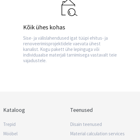
Kõik ühes kohas
Sise- ja välislahendused igat tüüpi ehitus- ja
renoveerimisprojektidele vaevata ühest
kanalist. Kogu pakett ühe lepinguga või
individuaalse materjali tarnimisega vastavalt teie
vajadustele.
Kataloog
Teenused
Trepid
Disain teenused
Mööbel
Material calculation services