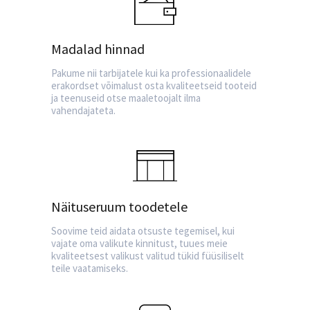
Madalad hinnad
Pakume nii tarbijatele kui ka professionaalidele
erakordset võimalust osta kvaliteetseid tooteid
ja teenuseid otse maaletoojalt ilma
vahendajateta.
Näituseruum toodetele
Soovime teid aidata otsuste tegemisel, kui
vajate oma valikute kinnitust, tuues meie
kvaliteetsest valikust valitud tükid füüsiliselt
teile vaatamiseks.