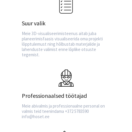
Suur valik
Meie 3D-visualiseerimisteenus aitab juba
planeerimisfaasis visualiseerida oma projekti
lõpptulemust ning hõlbustab materjalide ja
lahenduste valimist enne lõplike otsuste
tegemist.
Professionaalsed töötajad
Meie abivalmis ja professionaalne personal on
valmis teid teenindama +372 5783590
info@hoset.ee