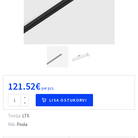
121.52€
per pcs.
LISA OSTUKORVI
Tootja:
LTX
Riik:
Poola