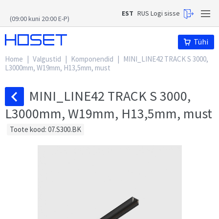
EST
RUS
Logi sisse
(09:00 kuni 20:00 E-P)
Hoset
Tühi
Home
|
Valgustid
|
Komponendid
|
MINI_LINE42 TRACK S 3000,
L3000mm, W19mm, H13,5mm, must
MINI_LINE42 TRACK S 3000,
L3000mm, W19mm, H13,5mm, must
Toote kood: 07.S300.BK