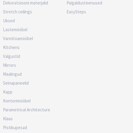
Dekoratsiooni materjalid
Paigaldusteenused
Stretch ceilings
EasySteps
Uksed
Lastemööbel
Vannitoamööbel
Kitchens
Valgustid
Mirrors
Maalingud
Seinapaneelid
Kapp
Kontorimööbel
Parametrical Architecture
Klaas
Pistikupesad