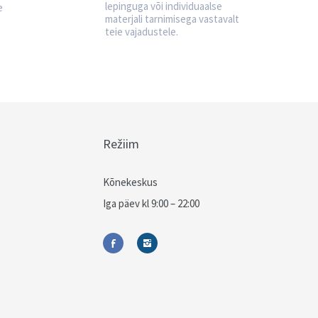
lepinguga või individuaalse
e
materjali tarnimisega vastavalt
teie vajadustele.
Režiim
Kõnekeskus
Iga päev kl 9:00 – 22:00