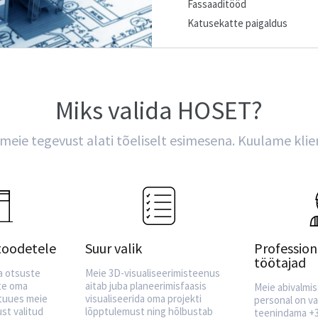
Fassaaditööd
Katusekatte paigaldus
Miks valida HOSET?
 meie tegevust alati tõeliselt esimesena. Kuulame klie
toodetele
Suur valik
Profession
töötajad
a otsuste
Meie 3D-visualiseerimisteenus
ate oma
aitab juba planeerimisfaasis
Meie abivalmis
 tuues meie
visualiseerida oma projekti
personal on va
ust valitud
lõpptulemust ning hõlbustab
teenindama +3