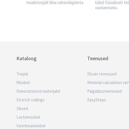
maaletoojalt ilma vahendajateta.
tükid füüsiliselt tei
vaatamiseks.
Kataloog
Teenused
Trepid
Disain teenused
Mööbel
Material calculation ser
Dekoratsiooni materjalid
Paigaldusteenused
Stretch ceilings
EasySteps
Uksed
Lastemööbel
Vannitoamööbel