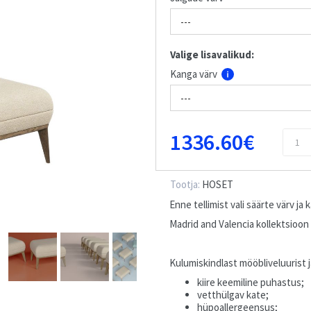
Valige lisavalikud:
Kanga värv
1336.60€
Tootja:
HOSET
Enne tellimist vali säärte värv ja 
Madrid and Valencia kollektsioon
Kulumiskindlast mööbliveluurist 
kiire keemiline puhastus;
vetthülgav kate;
hüpoallergeensus;