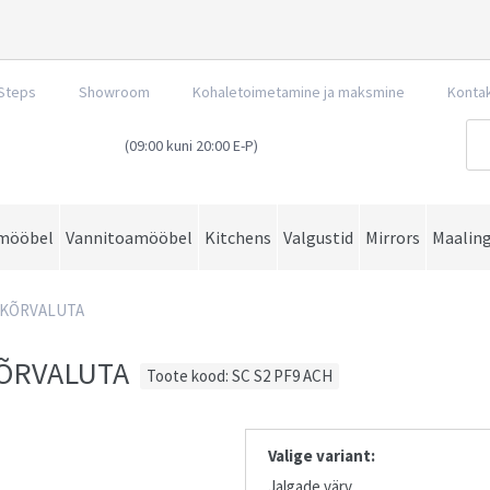
Steps
Showroom
Kohaletoimetamine ja maksmine
Konta
(09:00 kuni 20:00 E-P)
mööbel
Vannitoamööbel
Kitchens
Valgustid
Mirrors
Maalin
 KÕRVALUTA
KÕRVALUTA
Toote kood: SC S2 PF9 ACH
Valige variant:
Jalgade värv