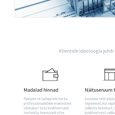
Klientide ideoloogia juhib
Madalad hinnad
Näituseruum 
Pakume nii tarbijatele kui ka
Soovime teid aidat
professionaalidele erakordset
tegemisel, kui vaj
võimalust osta kvaliteetseid
valikute kinnitust,
tooteid ja teenuseid otse
kvaliteetsest valik