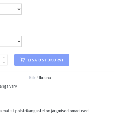
LISA OSTUKORVI
Riik:
Ukraina
kanga värv
ja matist polstrikangastel on järgmised omadused: