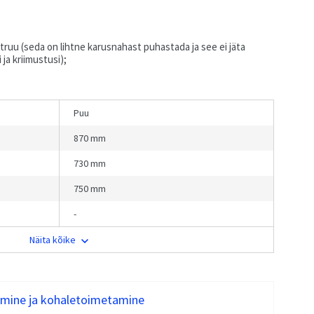
ruu (seda on lihtne karusnahast puhastada ja see ei jäta
 ja kriimustusi);
Puu
870 mm
730 mm
750 mm
-
Näita kõike
mine ja kohaletoimetamine