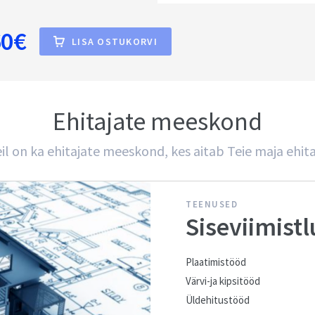
60€
LISA OSTUKORVI
Ehitajate meeskond
il on ka ehitajate meeskond, kes aitab Teie maja ehit
TEENUSED
Siseviimistl
Plaatimistööd
Värvi-ja kipsitööd
Üldehitustööd