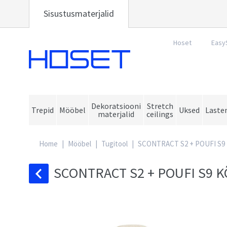
Sisustusmaterjalid
Hoset
Easy
Hoset
Dekoratsiooni
Stretch
Trepid
Mööbel
Uksed
Laste
materjalid
ceilings
Home
|
Mööbel
|
Tugitool
|
SCONTRACT S2 + POUFI S9
SCONTRACT S2 + POUFI S9 