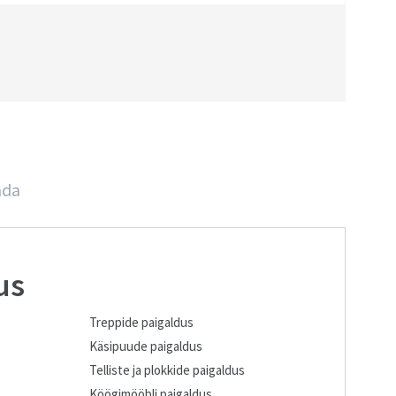
ada
us
Treppide paigaldus
Käsipuude paigaldus
Telliste ja plokkide paigaldus
Köögimööbli paigaldus