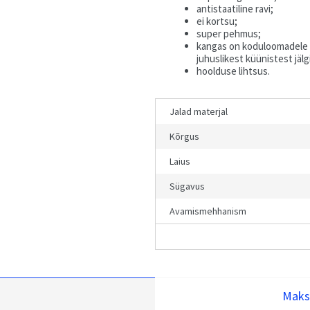
antistaatiline ravi;
ei kortsu;
super pehmus;
kangas on koduloomadele t
juhuslikest küünistest jälgi
hoolduse lihtsus.
Jalad materjal
Kõrgus
Laius
Sügavus
Avamismehhanism
Maks