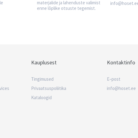
le
materjalide ja lahenduste valimist
info@hoset.e
enne lõplike otsuste tegemist.
Kauplusest
Kontaktinfo
Tingimused
E–post
vices
Privaatsuspoliitika
info@hoset.ee
Kataloogid