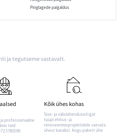
Pinglagede paigaldus
nti ja tegutseme vastavalt.
aalsed
Kõik ühes kohas
Sise- ja välislahendused igat
tüüpi ehitus- ja
 ja professionaalne
renoveerimisprojektidele vaevata
lmis teid
ühest kanalist. Kogu pakett ühe
72 5783590