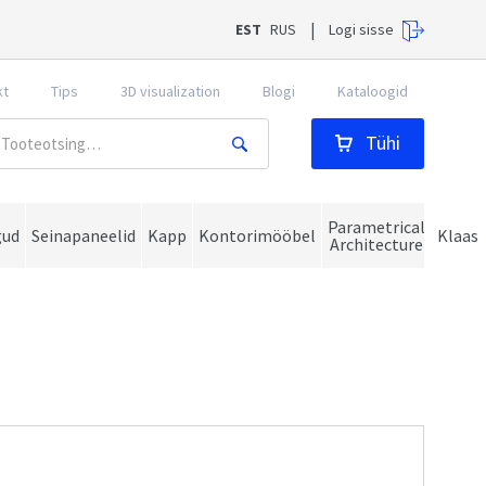
EST
RUS
Logi sisse
|
kt
Tips
3D visualization
Blogi
Kataloogid
Tühi
Parametrical
gud
Seinapaneelid
Kapp
Kontorimööbel
Klaas
Architecture